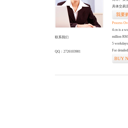
具体交易
我要
Process Ov
4.cn is a w
million RMB
联系我们
5 workdays
For detaile
QQ：2726103981
BUY 