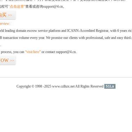
流程可
“点击这里”
查看或咨询support@4.cn。
购买
>>
erview:
orld leading domain escrow service platform and ICANN-Accredited Registrar, with 6 years ri
 transaction volume every year. We promise our clients with professional, safe and easy third-
.
d process, you can
“visit here”
or contact support@4.cn.
NOW
>>
Copyright © 1998 -2025 www.czlhzx.net All Rights Reserved
51La