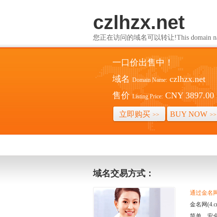
czlhzx.net
您正在访问的域名可以转让!This domain name i
一口价出售中！
域名
czlhzx.net
Domain Name:
售价
CNY 3897.00
Listing Price:
立即购买
BUY NOW
>>
>>
域名交易方式：
通过金名网(
金名网(4
简单、安